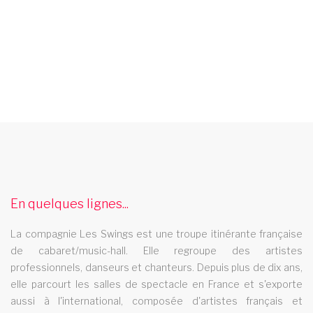
spectacle music hall ile et vilaine 35
Les Swings vous propose un spectacle de music hall
professionnel et se deplace dans le departement ile et vilaine
35
En quelques lignes...
spectacle music hall moselle 57
La compagnie Les Swings est une troupe itinérante française
Les Swings vous propose un spectacle de music hall
de cabaret/music-hall. Elle regroupe des artistes
professionnel et se deplace dans le departement moselle 57
professionnels, danseurs et chanteurs. Depuis plus de dix ans,
cabaret seine maritime
elle parcourt les salles de spectacle en France et s'exporte
aussi à l'international, composée d'artistes français et