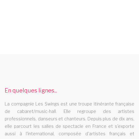
cabaret frejus
Le cabaret Les Swings se deplace dans la ville de frejus
audition danseuses
En quelques lignes...
La revue Les Swings organise des auditions pour danseuses
cabaret valence
La compagnie Les Swings est une troupe itinérante française
de cabaret/music-hall. Elle regroupe des artistes
Le cabaret Les Swings se deplace dans la ville de valence
professionnels, danseurs et chanteurs. Depuis plus de dix ans,
revue cabaret picardie
elle parcourt les salles de spectacle en France et s'exporte
aussi à l'international, composée d'artistes français et
La revue cabaret Les Swings se deplace dans la region