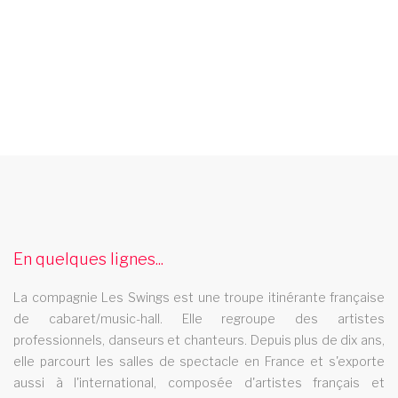
cabaret nancy
Le cabaret Les Swings se deplace dans la ville de nancy
cabaret 46
En quelques lignes...
Le cabaret Les Swings se deplace dans le departement 46
spectacle music hall nord pas de calais
La compagnie Les Swings est une troupe itinérante française
de cabaret/music-hall. Elle regroupe des artistes
Le spectacle music hall Les Swings se deplace dans la region
professionnels, danseurs et chanteurs. Depuis plus de dix ans,
nord pas de calais
elle parcourt les salles de spectacle en France et s'exporte
spectacle music hall nievre 58
aussi à l'international, composée d'artistes français et