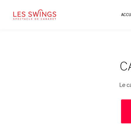
ACCU
C
Le c