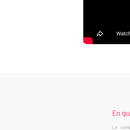
french cancan centre
Decouvrez le spectaculaire french cancan
de la troupe de cabaret Les Swings dans
En qu
votre region centre
music hall reunion
La comp