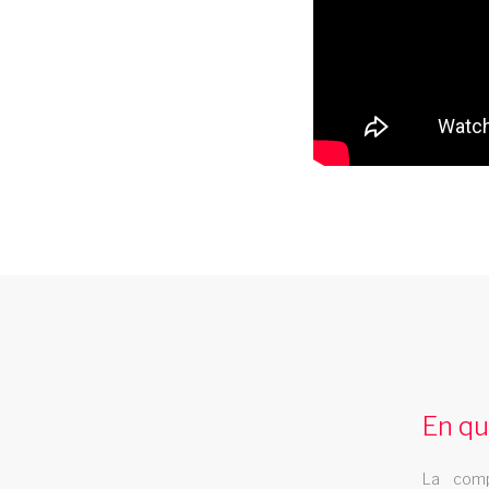
cabaret belfort
Le cabaret Les Swings se deplace dans la
ville de belfort
En qu
La comp