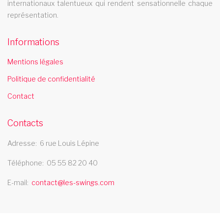
Le cabaret Les Swings se deplace dans le departement
internationaux talentueux qui rendent sensationnelle chaque
bouches du rhone
représentation.
cabaret saint herblain
Informations
Le cabaret Les Swings se deplace dans la ville de saint
herblain
Mentions légales
spectacle music hall alsace
Politique de confidentialité
Le spectacle music hall Les Swings se deplace dans la region
Contact
alsace
revue cabaret ile de france
Contacts
La revue cabaret Les Swings se deplace dans la region ile de
Adresse
6 rue Louis Lépine
france
Téléphone
05 55 82 20 40
E-mail
contact@les-swings.com