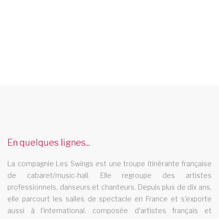
spectacle itinerant de magie
Au programme avec la troupe Les swings un des spectacle
itinerant de magie les plus demande avec danse chant
comedie magie danse sportive.
En quelques lignes...
spectacle cabaret mayotte
La compagnie Les Swings est une troupe itinérante française
Le spectacle cabaret Les Swings se deplace dans la region
de cabaret/music-hall. Elle regroupe des artistes
mayotte
professionnels, danseurs et chanteurs. Depuis plus de dix ans,
cabaret bouches du rhone
elle parcourt les salles de spectacle en France et s'exporte
aussi à l'international, composée d'artistes français et