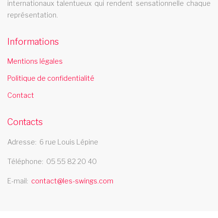
magicien spectacle de plume
internationaux talentueux qui rendent sensationnelle chaque
cabaret avignon
représentation.
Le cabaret Les Swings se deplace dans la ville de avignon
Informations
comedie musicale haute normandie
Mentions légales
La revue cabaret Les Swings vous propose un grand nombre
Politique de confidentialité
de tableaux de comedie musicale et se deplace dans la region
haute normandie
Contact
cabaret vendee
Contacts
Le cabaret Les Swings se deplace dans le departement
vendee
Adresse
6 rue Louis Lépine
troupe cabaret bourgogne
Téléphone
05 55 82 20 40
La troupe de cabaret Les Swings se deplace dans la region
E-mail
contact@les-swings.com
bourgogne
cabaret 82