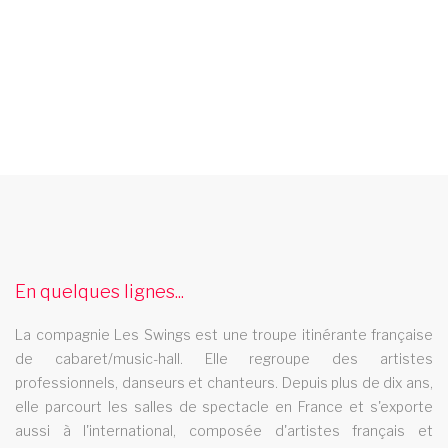
spectacle de danse franche comte
Les Swings vous propose un spectacle de danse
professionnel et se deplace dans la region franche comte
cabaret epinal
En quelques lignes...
Le cabaret Les Swings se deplace dans la ville de epinal
La compagnie Les Swings est une troupe itinérante française
spectacle de plume
de cabaret/music-hall. Elle regroupe des artistes
professionnels, danseurs et chanteurs. Depuis plus de dix ans,
Le music hall Les swings cest une equipe professionnelle
elle parcourt les salles de spectacle en France et s'exporte
composee de danseuses danseur chanteuse chanteur
aussi à l'international, composée d'artistes français et