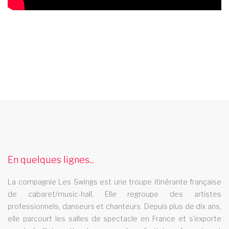
cabaret vannes
Le cabaret Les Swings se deplace dans la ville de vannes
cabaret goussainville
En quelques lignes...
Le cabaret Les Swings se deplace dans la ville de goussainville
music hall franche comte
La compagnie Les Swings est une troupe itinérante française
de cabaret/music-hall. Elle regroupe des artistes
Le music hall Les Swings se deplace dans la rÃ©gion franche
professionnels, danseurs et chanteurs. Depuis plus de dix ans,
comte
elle parcourt les salles de spectacle en France et s'exporte
cabaret provence alpe cotes d azur