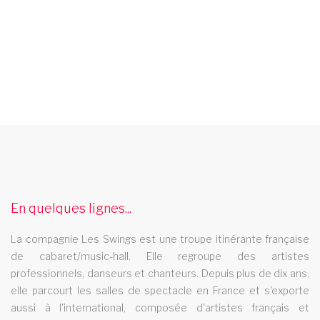
spectacle cabaret basse normandie
Le spectacle cabaret Les Swings se deplace dans la region
basse normandie
spectacle cabaret aquitaine
En quelques lignes...
Le spectacle cabaret Les Swings se deplace dans la region
La compagnie Les Swings est une troupe itinérante française
aquitaine
de cabaret/music-hall. Elle regroupe des artistes
compagnie de danse picardie
professionnels, danseurs et chanteurs. Depuis plus de dix ans,
elle parcourt les salles de spectacle en France et s'exporte
La compagnie de danse Les Swings se deplace dans la region
aussi à l'international, composée d'artistes français et