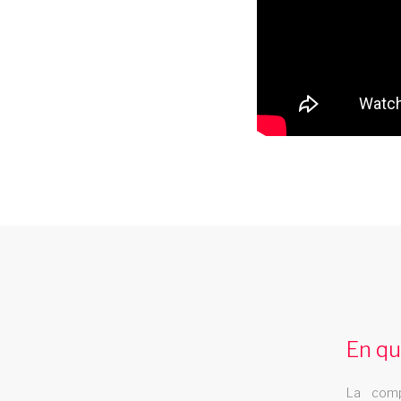
music hall aquitaine
Le music hall Les Swings se deplace dans l
region aquitaine
En qu
La comp