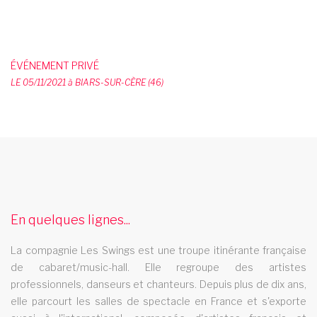
ÉVÉNEMENT PRIVÉ
LE 05/11/2021 à BIARS-SUR-CÈRE (46)
revue music hall bretagne
La revue music hall Les Swings se deplace dans la rÃ©gion
bretagne
evenement cabaret
En quelques lignes...
Les Swings se deplace pour votre evenement cabaret dans
La compagnie Les Swings est une troupe itinérante française
votre ville. Une troupe professionnelle pour un spectacle
de cabaret/music-hall. Elle regroupe des artistes
exceptionnel. Plus de 10 ans d'expérience, des spectacles
professionnels, danseurs et chanteurs. Depuis plus de dix ans,
tout public. Danseurs et chanteurs professionnels.
elle parcourt les salles de spectacle en France et s'exporte