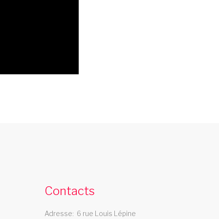
cabaret cholet
e cabaret Les Swings se deplace dans la
ille de cholet
Contacts
Adresse
6 rue Louis Lépine