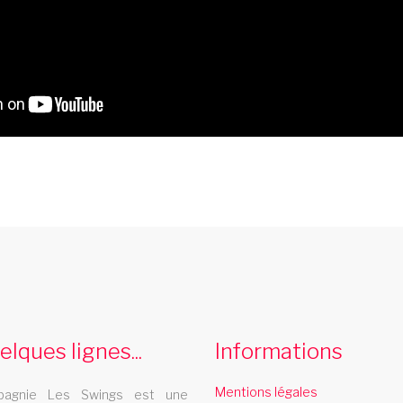
cabaret reunion
Le cabaret Les Swings se deplace dans la
L
region reunion
v
elques lignes...
Informations
Mentions légales
agnie Les Swings est une