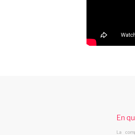
spectacle de danse pays de la
loire
Les Swings vous propose un spectacle de
En qu
danse professionnel et se deplace dans la
region pays de la loire
La comp