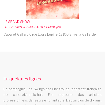
LE GRAND SHOW
LE 30/11/2024 à BRIVE-LA-GAILLARDE (19)
Cabaret Gaillard 6 rue Louis Lépine, 19100 Brive-la-Gaillarde
cabaret saint malo
Le cabaret Les Swings se deplace dans la ville de saint malo
spectacle cabaret paca
En quelques lignes...
Le spectacle cabaret Les Swings se deplace dans la region
paca
La compagnie Les Swings est une troupe itinérante française
cabaret montelimar
de cabaret/music-hall. Elle regroupe des artistes
professionnels, danseurs et chanteurs. Depuis plus de dix ans,
Le cabaret Les Swings se deplace dans la ville de montelimar