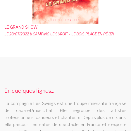
LE GRAND SHOW
LE 28/07/2022 à CAMPING LE SUROIT - LE BOIS PLAGE EN RÉ (17)
cabaret vaucluse
Le cabaret Les Swings se deplace dans le departement du
vaucluse
cabaret 09
En quelques lignes...
Le cabaret Les Swings se deplace dans la dÃ©partement 09
La compagnie Les Swings est une troupe itinérante française
cabaret beauvais
de cabaret/music-hall. Elle regroupe des artistes
professionnels, danseurs et chanteurs. Depuis plus de dix ans,
Le cabaret Les Swings se deplace dans la ville de beauvais
elle parcourt les salles de spectacle en France et s'exporte
cabaret saint genevieve des bois