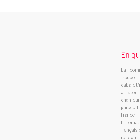
spectacle bretagne
Le spectacle Les Swings se dÃ©place dan
la rÃ©gion bretagne
En qu
spectacle rhones
La comp
Le spectacle Les Swings se dÃ©place dan
troupe
la rÃ©gion rhones
cabaret/
artistes
chanteur
cabaret eure et loir
parcour
France
Le cabaret Les Swings se deplace dans le
l'intern
français 
departement eure et loir
renden