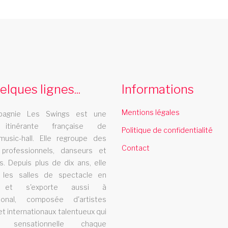
compagnie de danse guadeloupe
s
La compagnie de danse Les Swings se
L
deplace dans la region guadeloupe
elques lignes...
Informations
cabaret gap
Mentions légales
agnie Les Swings est une
s
Le cabaret Les Swings se deplace dans la
L
 itinérante française de
Politique de confidentialité
ville de gap
m
music-hall. Elle regroupe des
Contact
 professionnels, danseurs et
s. Depuis plus de dix ans, elle
revue music hall bretagne
t les salles de spectacle en
 et s'exporte aussi à
La revue music hall Les Swings se deplace
L
ational, composée d'artistes
et internationaux talentueux qui
dans la rÃ©gion bretagne
d
t sensationnelle chaque