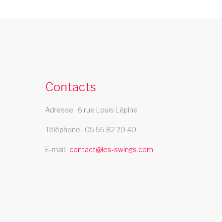
cabaret 06
e cabaret Les Swings se deplace dans le
departement 06
Contacts
spectacle music hall marne 51
Adresse
6 rue Louis Lépine
es Swings vous propose un spectacle de
Téléphone
05 55 82 20 40
usic hall professionnel et se deplace dans
le departement marne 51
E-mail
contact@les-swings.com
troupe cabaret corse
a troupe de cabaret Les Swings se deplace
ans la region corse