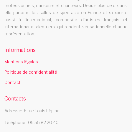
professionnels, danseurs et chanteurs. Depuis plus de dix ans,
Le cabaret Les Swings se deplace dans la ville de calais
elle parcourt les salles de spectacle en France et s'exporte
aussi à l'international, composée d'artistes français et
internationaux talentueux qui rendent sensationnelle chaque
représentation.
Informations
Mentions légales
Politique de confidentialité
Contact
Contacts
Adresse
6 rue Louis Lépine
Téléphone
05 55 82 20 40