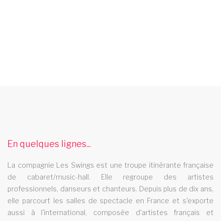
cabaret corse du sud
Le cabaret Les Swings se deplace dans le departement corse
du sud
revue music hall haute normandie
En quelques lignes...
La revue music hall Les Swings se deplace dans la rÃ©gion
La compagnie Les Swings est une troupe itinérante française
haute normandie
de cabaret/music-hall. Elle regroupe des artistes
revue music hall la reunion
professionnels, danseurs et chanteurs. Depuis plus de dix ans,
elle parcourt les salles de spectacle en France et s'exporte
La revue music hall Les Swings se deplace dans la rÃ©gion la
aussi à l'international, composée d'artistes français et