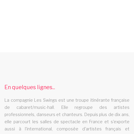
soiree cabaret arieges
Les Swings se déplace pour animer votre soiree cabaret en
arieges Une des troupes itinérantes les plus demandées en
France. Une équipe d'artistes professionnels, plus de 500
En quelques lignes...
représentations et 200.000 spectateurs. Des clients
La compagnie Les Swings est une troupe itinérante française
prestigieux : Stade de France, Opéra de Lausanne, Casino
de cabaret/music-hall. Elle regroupe des artistes
Barrière,..
professionnels, danseurs et chanteurs. Depuis plus de dix ans,
compagnie de danse centre
elle parcourt les salles de spectacle en France et s'exporte
aussi à l'international, composée d'artistes français et
La compagnie de danse Les Swings se deplace dans la region