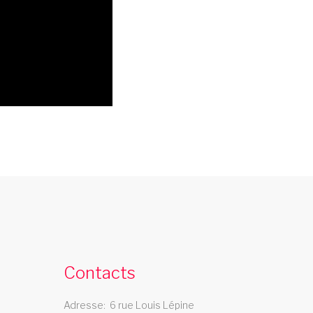
cabaret nogent sur marne
e cabaret Les Swings se deplace dans la
ille de nogent sur marne
Contacts
spectacle rhones alpes
Adresse
6 rue Louis Lépine
Le spectacle Les Swings se dÃ©place dans