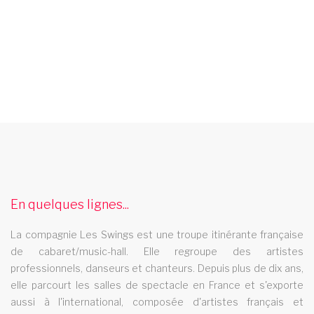
spectacle music hall pays de la loire
Le spectacle music hall Les Swings se deplace dans la region
pays de la loire
cabaret fontenay sous bois
En quelques lignes...
Le cabaret Les Swings se deplace dans la ville de fontenay
La compagnie Les Swings est une troupe itinérante française
sous bois
de cabaret/music-hall. Elle regroupe des artistes
cabaret 71
professionnels, danseurs et chanteurs. Depuis plus de dix ans,
elle parcourt les salles de spectacle en France et s'exporte
Le cabaret Les Swings se deplace dans le departement 71
aussi à l'international, composée d'artistes français et