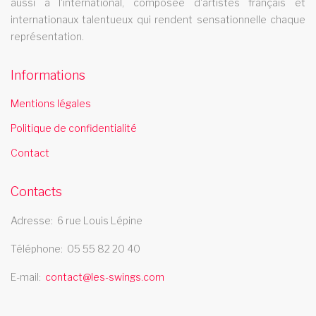
aussi à l'international, composée d'artistes français et
internationaux talentueux qui rendent sensationnelle chaque
Le cabaret Les Swings se deplace dans le departement haute
représentation.
corse
comedie musicale poitou charente
Informations
La revue cabaret Les Swings vous propose un grand nombre
Mentions légales
de tableaux de comedie musicale et se deplace dans la region
Politique de confidentialité
poitou charente
spectacle cabaret ile de france
Contact
Le spectacle cabaret Les Swings se deplace dans la region ile
Contacts
de france
cabaret nievre
Adresse
6 rue Louis Lépine
Téléphone
05 55 82 20 40
Le cabaret Les Swings se deplace dans le departement de la
nievre
E-mail
contact@les-swings.com
cabaret gagny