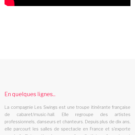
cabaret beauvais
Le cabaret Les Swings se deplace dans la ville de beauvais
cabaret 48
En quelques lignes...
Le cabaret Les Swings se deplace dans le departement 48
spectacle music hall gironde 33
La compagnie Les Swings est une troupe itinérante française
de cabaret/music-hall. Elle regroupe des artistes
Les Swings vous propose un spectacle de music hall
professionnels, danseurs et chanteurs. Depuis plus de dix ans,
professionnel et se deplace dans le departement gironde 33
elle parcourt les salles de spectacle en France et s'exporte
cabaret haute corse