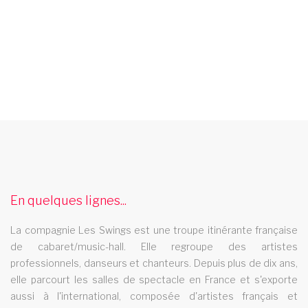
compagnie de danse mayotte
La compagnie de danse Les Swings se deplace dans la region
mayotte
spectacle music hall saone et loire 71
En quelques lignes...
Les Swings vous propose un spectacle de music hall
La compagnie Les Swings est une troupe itinérante française
professionnel et se deplace dans le departement saone et
de cabaret/music-hall. Elle regroupe des artistes
loire 71
professionnels, danseurs et chanteurs. Depuis plus de dix ans,
spectacle de danse lorraine
elle parcourt les salles de spectacle en France et s'exporte
aussi à l'international, composée d'artistes français et