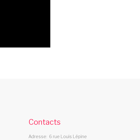
cabaret saint denis
e cabaret Les Swings se deplace dans le
epartement saint denis
Contacts
Adresse
6 rue Louis Lépine