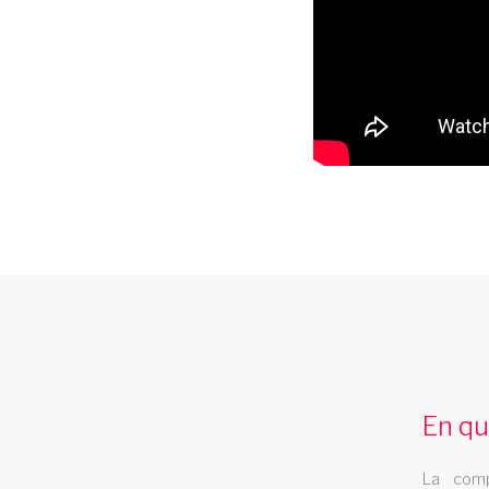
cabaret 94
Le cabaret Les Swings se deplace dans le
departement 94
En qu
La comp