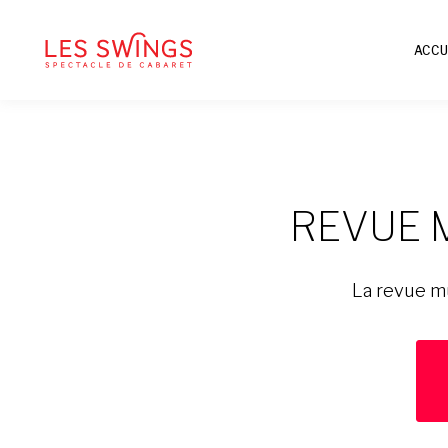
ACCU
REVUE 
La revue m