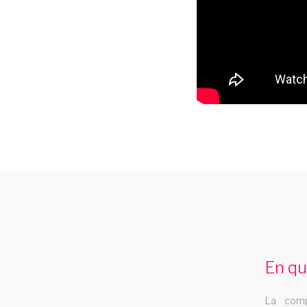
cabaret cayenne
Le cabaret Les Swings se deplace dans la
ville de cayenne
En qu
La comp