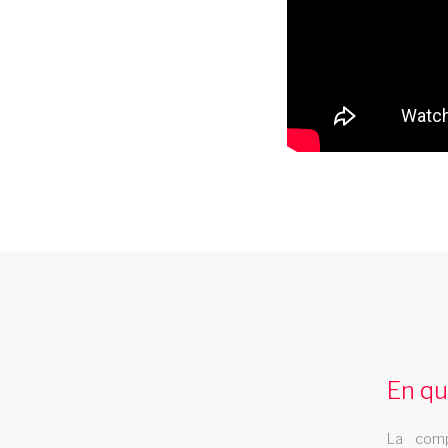
spectacle music hall lozere 48
Les Swings vous propose un spectacle de
music hall professionnel et se deplace dan
En qu
le departement lozere 48
La comp