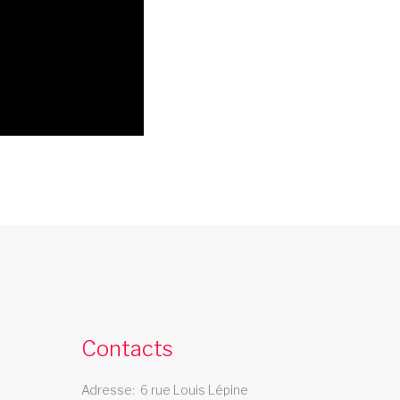
cabaret bourgogne
e cabaret Les Swings se deplace dans la
region bourgogne
Contacts
Adresse
6 rue Louis Lépine