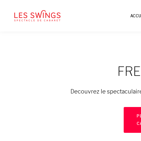
ACCU
FR
Decouvrez le spectaculair
P
C