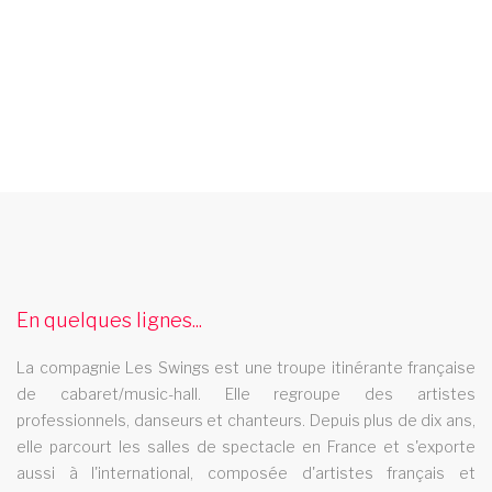
cabaret hauts de seine
Le cabaret Les Swings se deplace dans le departement hauts
de seine
cabaret cergy
En quelques lignes...
Le cabaret Les Swings se deplace dans la ville de cergy
La compagnie Les Swings est une troupe itinérante française
spectacle de danse martinique
de cabaret/music-hall. Elle regroupe des artistes
professionnels, danseurs et chanteurs. Depuis plus de dix ans,
Les Swings vous propose un spectacle de danse
elle parcourt les salles de spectacle en France et s'exporte
professionnel et se deplace dans la region martinique
aussi à l'international, composée d'artistes français et