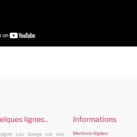
cabaret vitrolles
e
Le cabaret Les Swings se deplace dans la
L
ville de vitrolles
r
elques lignes...
Informations
spectacle cabaret poitou
charente
Mentions légales
agnie Les Swings est une
e
L