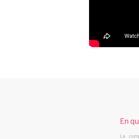
spectacle cabaret corse
Le spectacle cabaret Les Swings se deplac
dans la region corse
En qu
troupe cabaret midi pyrenees
La comp
La troupe de cabaret Les Swings se deplac