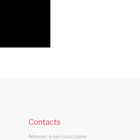
cabaret centre val de loire
e cabaret Les Swings se deplace dans la
egion centre val de loire
Contacts
cabaret yonne
Adresse
6 rue Louis Lépine
e cabaret Les Swings se deplace dans le