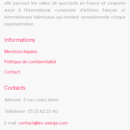
mer
elle parcourt les salles de spectacle en France et s'exporte
spectacle music hall cher 18
aussi à l'international, composée d'artistes français et
internationaux talentueux qui rendent sensationnelle chaque
Les Swings vous propose un spectacle de music hall
représentation.
professionnel et se deplace dans le departement cher 18
Informations
Mentions légales
Politique de confidentialité
Contact
Contacts
Adresse
6 rue Louis Lépine
Téléphone
05 55 82 20 40
E-mail
contact@les-swings.com