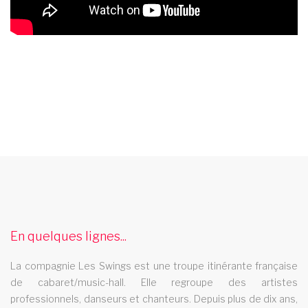
cabaret anglet
Le cabaret Les Swings se deplace dans la ville de anglet
cabaret 28
En quelques lignes...
Le cabaret Les Swings se deplace dans le departement 28
cabaret cagnes sur mer
La compagnie Les Swings est une troupe itinérante française
de cabaret/music-hall. Elle regroupe des artistes
Le cabaret Les Swings se deplace dans la ville de cagnes sur
professionnels, danseurs et chanteurs. Depuis plus de dix ans,