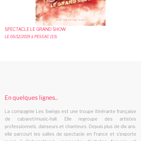
SPECTACLE LE GRAND SHOW
LE 05/12/2019 à PESSAC (33)
spectacle music hall ille et vilaine 35
Les Swings vous propose un spectacle de music hall
professionnel et se deplace dans le departement ille et vilaine
35
En quelques lignes...
cabaret 02
La compagnie Les Swings est une troupe itinérante française
Le cabaret Les Swings se deplace dans le departement 02
de cabaret/music-hall. Elle regroupe des artistes
spectacle magie
professionnels, danseurs et chanteurs. Depuis plus de dix ans,
elle parcourt les salles de spectacle en France et s'exporte
Au programme avec le cabaret Les swings un des spectacle