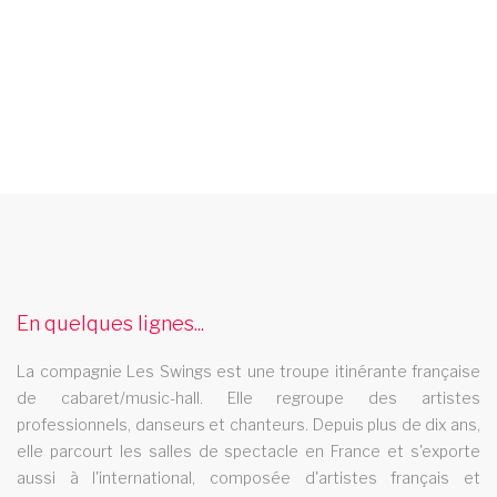
comedie musicale languedoc roussillon
La revue cabaret Les Swings vous propose un grand nombre
de tableaux de comedie musicale et se deplace dans la region
languedoc roussillon
En quelques lignes...
revue cabaret strasbourg
La compagnie Les Swings est une troupe itinérante française
La revue cabaret Les Swings se deplace dans la region
de cabaret/music-hall. Elle regroupe des artistes
strasbourg
professionnels, danseurs et chanteurs. Depuis plus de dix ans,
elle parcourt les salles de spectacle en France et s'exporte
aussi à l'international, composée d'artistes français et