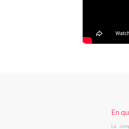
spectacle music hall haute saon
70
Les Swings vous propose un spectacle de
En qu
music hall professionnel et se deplace dan
le departement haute saone 70
La comp