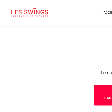
ACCU
Le ca
CAB