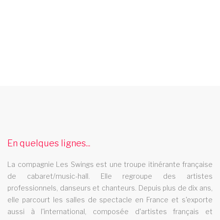
spectacle music hall gard 30
Les Swings vous propose un spectacle de music hall
professionnel et se deplace dans le departement gard 30
troupe cabaret aquitaine
En quelques lignes...
La troupe de cabaret Les Swings se deplace dans la region
La compagnie Les Swings est une troupe itinérante française
aquitaine
de cabaret/music-hall. Elle regroupe des artistes
cabaret aveyron
professionnels, danseurs et chanteurs. Depuis plus de dix ans,
elle parcourt les salles de spectacle en France et s'exporte
Le cabaret Les Swings se deplace dans departement aveyron
aussi à l'international, composée d'artistes français et