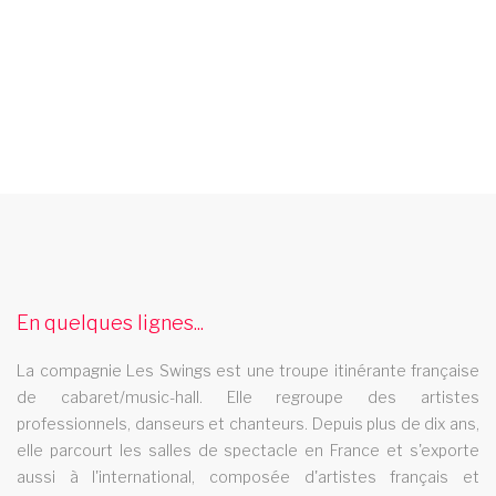
spectacle music hall haute loire 43
Les Swings vous propose un spectacle de music hall
professionnel et se deplace dans le departement haute loire
43
En quelques lignes...
cabaret vandoeuvre les nancy
La compagnie Les Swings est une troupe itinérante française
Le cabaret Les Swings se deplace dans la ville de vandoeuvre
de cabaret/music-hall. Elle regroupe des artistes
les nancy
professionnels, danseurs et chanteurs. Depuis plus de dix ans,
spectacle de danse rhone alpes
elle parcourt les salles de spectacle en France et s'exporte
aussi à l'international, composée d'artistes français et