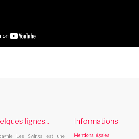
french cancan bourgogne
Decouvrez le spectaculaire french cancan
L
de la troupe de cabaret Les Swings dans
d
elques lignes...
Informations
votre region bourgogne
spectacle magie
Mentions légales
agnie Les Swings est une