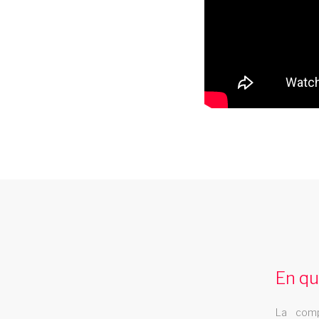
revue cabaret martinique
La revue cabaret Les Swings se deplace
dans la region martinique
En qu
revue music hall limousin
La comp