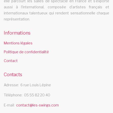
Le cabaret Les Swings se deplace dans le departement 01
elle parcourt les salles de spectacle en France et s'exporte
revue music hall limousin
aussi à l'international, composée d'artistes français et
internationaux talentueux qui rendent sensationnelle chaque
La revue music hall Les Swings se deplace dans la rÃ©gion
représentation.
limousin
revue cabaret provence alpe cotes d azur
Informations
La revue cabaret Les Swings se deplace dans la region
Mentions légales
provence alpe cotes d azur
Politique de confidentialité
cabaret bordeaux
Contact
Le cabaret Les Swings se deplace dans la ville de bordeaux
cabaret dordogne
Contacts
Le cabaret Les Swings se deplace dans le departement
Adresse
6 rue Louis Lépine
dordigne
Téléphone
05 55 82 20 40
cabaret 19
E-mail
contact@les-swings.com
Le cabaret Les Swings se deplace dans le departement 19