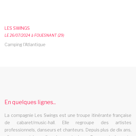
LES SWINGS
LE 26/07/2024 à FOUESNANT (29)
Camping l'Atlantique
artites cabaret camping m6 zone interdite
Les Swings est la revue cabaret music hall vu a la tele dans l
emission Zone Interdite lors de la diffusion du mardi 14 juillet
2015 sur M6 L equipe de Jean Charles Gloria, pour Tony Comiti
En quelques lignes...
Productions, a suivi une partie des artistes de la troupe Les
La compagnie Les Swings est une troupe itinérante française
Swings pendant 1 semaine lors de la tournee ete
de cabaret/music-hall. Elle regroupe des artistes
cabaret 01
professionnels, danseurs et chanteurs. Depuis plus de dix ans,