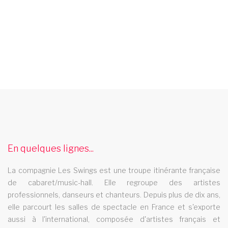
cabaret sete
Le cabaret Les Swings se deplace dans la ville de sete
spectacle cabaret reunion
En quelques lignes...
Le spectacle cabaret Les Swings se deplace dans la region la
reunion
La compagnie Les Swings est une troupe itinérante française
cabaret montelimar
de cabaret/music-hall. Elle regroupe des artistes
professionnels, danseurs et chanteurs. Depuis plus de dix ans,
Le cabaret Les Swings se deplace dans la ville de montelimar
elle parcourt les salles de spectacle en France et s'exporte
revue music hall m6 zone interdite camping
aussi à l'international, composée d'artistes français et