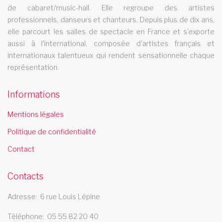
danse Les swings intitulee BOITE A MUSIQUE en tournee dans
de cabaret/music-hall. Elle regroupe des artistes
toute la France. revue itinerante de danse
professionnels, danseurs et chanteurs. Depuis plus de dix ans,
cabaret chatellerault
elle parcourt les salles de spectacle en France et s'exporte
aussi à l'international, composée d'artistes français et
Le cabaret Les Swings se deplace dans la ville de chatellerault
internationaux talentueux qui rendent sensationnelle chaque
cabaret eure
représentation.
Le cabaret Les Swings se deplace dans le departement de l
Informations
eure
cabaret villeneuve saint georges
Mentions légales
Politique de confidentialité
Le cabaret Les Swings se deplace dans la ville de villeneuve
saint georges
Contact
spectacle music hall ile et vilaine 35
Contacts
Les Swings vous propose un spectacle de music hall
professionnel et se deplace dans le departement ile et vilaine
Adresse
6 rue Louis Lépine
35
Téléphone
05 55 82 20 40