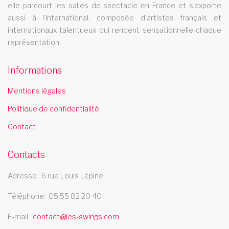
Le cabaret Les Swings se deplace dans la ville de saint pierre
elle parcourt les salles de spectacle en France et s'exporte
revue cabaret haute normandie
aussi à l'international, composée d'artistes français et
internationaux talentueux qui rendent sensationnelle chaque
La revue cabaret Les Swings se deplace dans la region haute
représentation.
normandie
spectacle music hall seine et marne 77
Informations
Les Swings vous propose un spectacle de music hall
Mentions légales
professionnel et se deplace dans le departement seine et
Politique de confidentialité
marne 77
revue music hall champagne ardegne
Contact
La revue music hall Les Swings se deplace dans la rÃ©gion
Contacts
champagne ardegne
cabaret ile de la reunion
Adresse
6 rue Louis Lépine
Téléphone
05 55 82 20 40
Le cabaret Les Swings se deplace dans la region ile de la
reunion
E-mail
contact@les-swings.com
french cancan poitou charente