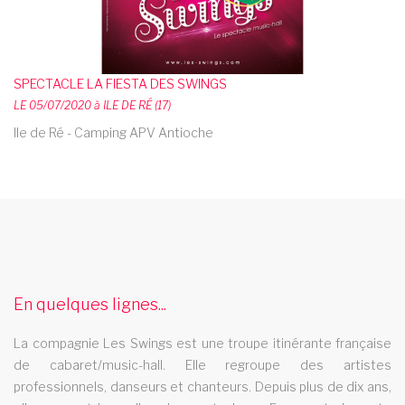
SPECTACLE LA FIESTA DES SWINGS
LE 05/07/2020 à ILE DE RÉ (17)
Ile de Ré - Camping APV Antioche
cabaret macon
Le cabaret Les Swings se deplace dans la ville de macon
cabaret sete
En quelques lignes...
Le cabaret Les Swings se deplace dans la ville de sete
cabaret 71
La compagnie Les Swings est une troupe itinérante française
de cabaret/music-hall. Elle regroupe des artistes
Le cabaret Les Swings se deplace dans le departement 71
professionnels, danseurs et chanteurs. Depuis plus de dix ans,
cabaret evry