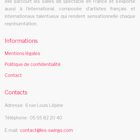
elle parcourt les salles de spectacle en France et s'exporte
aussi à l'international, composée d'artistes français et
Le cabaret Les Swings se deplace dans la ville de evry
internationaux talentueux qui rendent sensationnelle chaque
cabaret correze
représentation.
Le cabaret Les Swings se deplace dans le departement
Informations
correze
cabaret colombes
Mentions légales
Le cabaret Les Swings se deplace dans la ville de colombes
Politique de confidentialité
comedie musicale mayotte
Contact
La revue cabaret Les Swings vous propose un grand nombre
Contacts
de tableaux de comedie musicale et se deplace dans la region
mayotte
Adresse
6 rue Louis Lépine
compagnie de danse provence alpes cotes d azur
Téléphone
05 55 82 20 40
La compagnie de danse Les Swings se deplace dans la region
E-mail
contact@les-swings.com
provence alpes cotes d azur