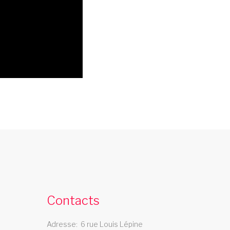
cabaret 08
e cabaret Les Swings se deplace dans le
departement 08
Contacts
Adresse
6 rue Louis Lépine