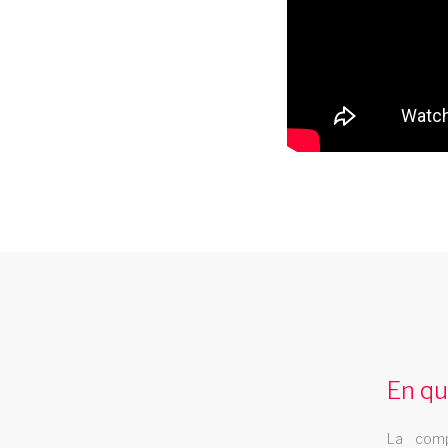
cabaret meuse
Le cabaret Les Swings se deplace dans le
departement meuse
En qu
La comp