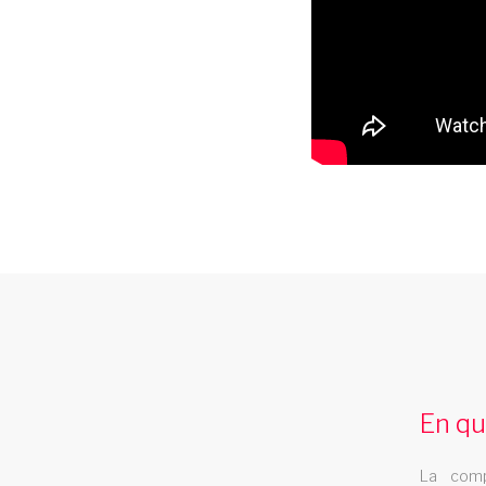
misuc hall provence alpe cotes d
azur
Le music hall Les Swings se deplace dans l
En qu
rÃ©gion provence alpe cotes d azur
spectacle music hall guyane
La comp