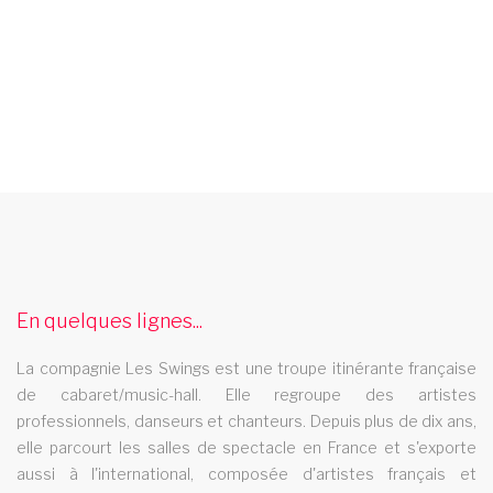
cabaret yvelines
Le cabaret Les Swings se deplace dans le departement
yvemines
cabaret calvados
En quelques lignes...
Le cabaret Les Swings se deplace dans le departement du
La compagnie Les Swings est une troupe itinérante française
calvados
de cabaret/music-hall. Elle regroupe des artistes
revue cabaret picardie
professionnels, danseurs et chanteurs. Depuis plus de dix ans,
elle parcourt les salles de spectacle en France et s'exporte
La revue cabaret Les Swings se deplace dans la region
aussi à l'international, composée d'artistes français et