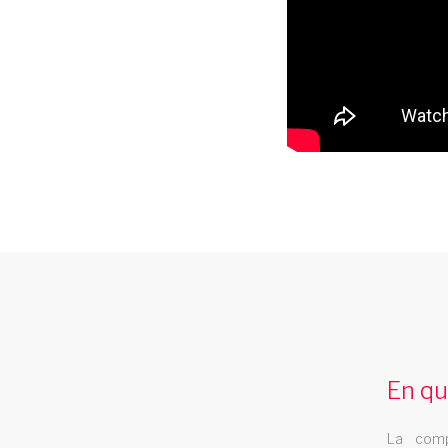
compagnie de danse ile reunion
La compagnie de danse Les Swings se
deplace dans la region ile reunion
En qu
La comp