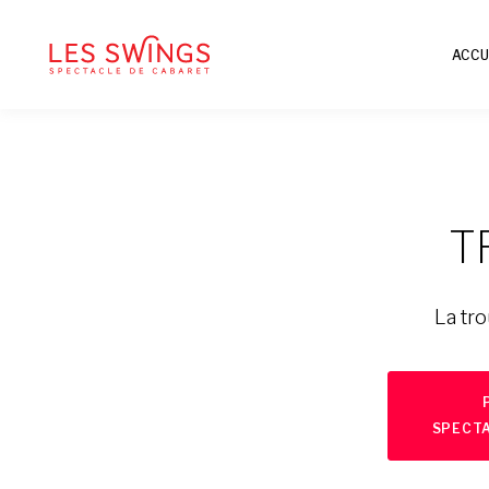
ACCU
T
La tr
SPECT