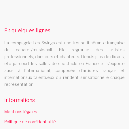
danses music hall itinerante
danses music hall itinerante Le cabaret Les swings ses
plumes ses strass et ses paillettes vous transportent dans
lesprit des plus grands cabarets parisiens
En quelques lignes...
troupe cabaret poitou charente
La compagnie Les Swings est une troupe itinérante française
La troupe de cabaret Les Swings se deplace dans la region
de cabaret/music-hall. Elle regroupe des artistes
charente
professionnels, danseurs et chanteurs. Depuis plus de dix ans,
revue cabaret franche comte
elle parcourt les salles de spectacle en France et s'exporte
aussi à l'international, composée d'artistes français et
La revue cabaret Les Swings se deplace dans la region franche
internationaux talentueux qui rendent sensationnelle chaque
comte
représentation.
revue music hall la reunion
Informations
La revue music hall Les Swings se deplace dans la rÃ©gion la
reunion
Mentions légales
cabaret 15
Politique de confidentialité