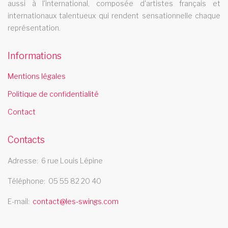
aussi à l'international, composée d'artistes français et
spectacle music hall deux sevres 79
internationaux talentueux qui rendent sensationnelle chaque
représentation.
Les Swings vous propose un spectacle de music hall
professionnel et se deplace dans le departement deux sevres
Informations
79
cabaret puy de dome
Mentions légales
Politique de confidentialité
Le cabaret Les Swings se deplace dans le departement puy
de dome
Contact
spectacle music hall essonne 91
Contacts
Les Swings vous propose un spectacle de music hall
professionnel et se deplace dans le departement Essonne 91
Adresse
6 rue Louis Lépine
cabaret 34
Téléphone
05 55 82 20 40
Le cabaret Les Swings se deplace dans le departement 34
E-mail
contact@les-swings.com
spectacle de magie