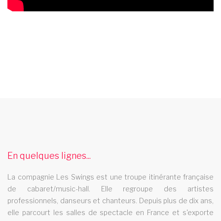
cabaret martigues
Le cabaret Les Swings se deplace dans la ville de martigues
revue cabaret lorraine
En quelques lignes...
La revue cabaret Les Swings se deplace dans la region lorraine
comedie musicale auvergne rhone alpes
La compagnie Les Swings est une troupe itinérante française
de cabaret/music-hall. Elle regroupe des artistes
La revue cabaret Les Swings vous propose un grand nombre
professionnels, danseurs et chanteurs. Depuis plus de dix ans,
de tableaux de comedie musicale et se deplace dans la region
elle parcourt les salles de spectacle en France et s'exporte
auvergne rhone alpes